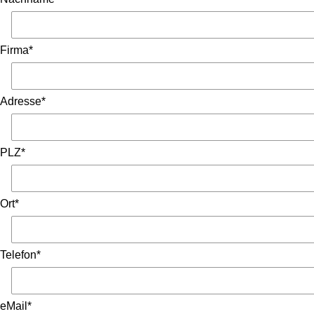
Firma*
Adresse*
PLZ*
Ort*
Telefon*
eMail*