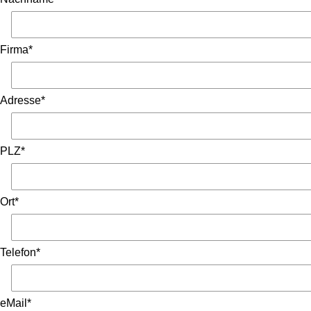
Firma*
Adresse*
PLZ*
Ort*
Telefon*
eMail*