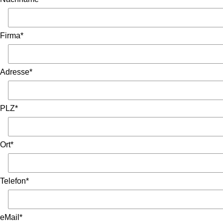
Firma*
Adresse*
PLZ*
Ort*
Telefon*
eMail*