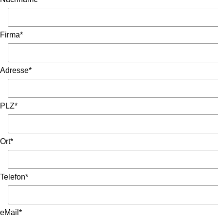
Firma*
Adresse*
PLZ*
Ort*
Telefon*
eMail*