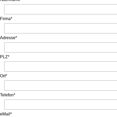
Firma*
Adresse*
PLZ*
Ort*
Telefon*
eMail*