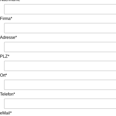
Firma*
Adresse*
PLZ*
Ort*
Telefon*
eMail*