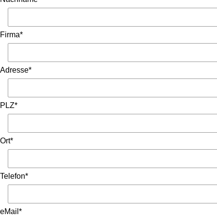
Firma*
Adresse*
PLZ*
Ort*
Telefon*
eMail*