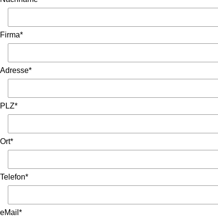
Firma*
Adresse*
PLZ*
Ort*
Telefon*
eMail*