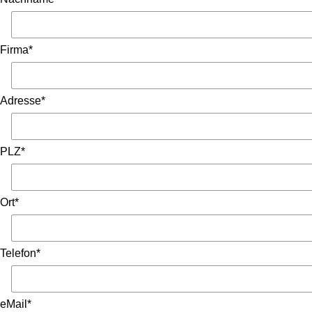
Firma*
Adresse*
PLZ*
Ort*
Telefon*
eMail*