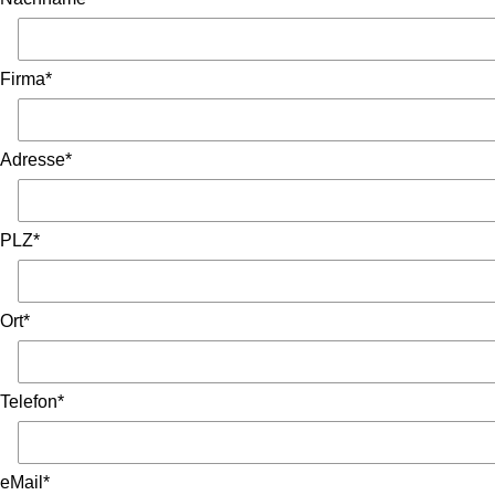
Firma*
Adresse*
PLZ*
Ort*
Telefon*
eMail*