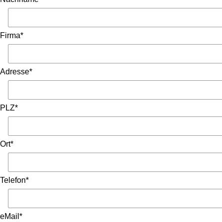
Firma*
Adresse*
PLZ*
Ort*
Telefon*
eMail*