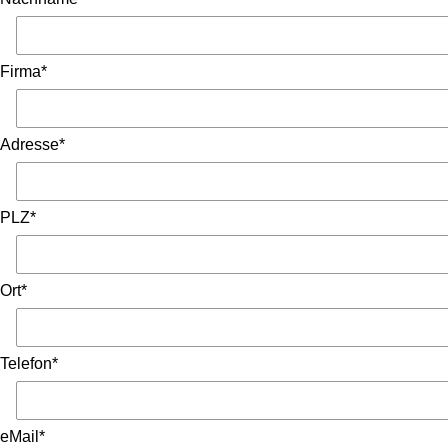
Firma*
Adresse*
PLZ*
Ort*
Telefon*
eMail*