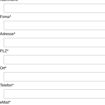
Firma*
Adresse*
PLZ*
Ort*
Telefon*
eMail*