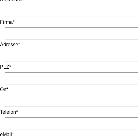
Firma*
Adresse*
PLZ*
Ort*
Telefon*
eMail*