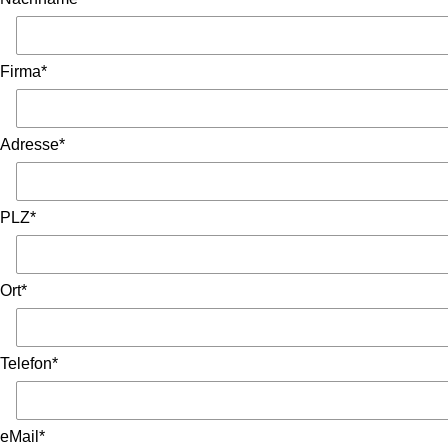
Firma*
Adresse*
PLZ*
Ort*
Telefon*
eMail*