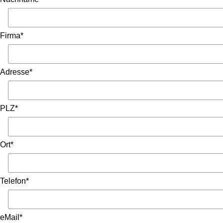
Firma*
Adresse*
PLZ*
Ort*
Telefon*
eMail*