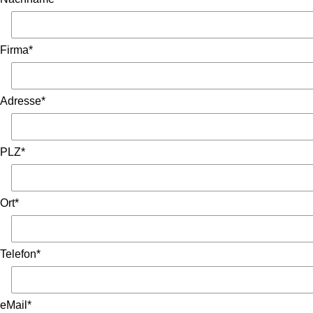
Firma*
Adresse*
PLZ*
Ort*
Telefon*
eMail*