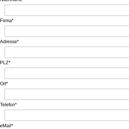
Firma*
Adresse*
PLZ*
Ort*
Telefon*
eMail*