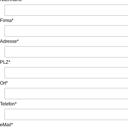
Firma*
Adresse*
PLZ*
Ort*
Telefon*
eMail*