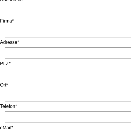
Firma*
Adresse*
PLZ*
Ort*
Telefon*
eMail*