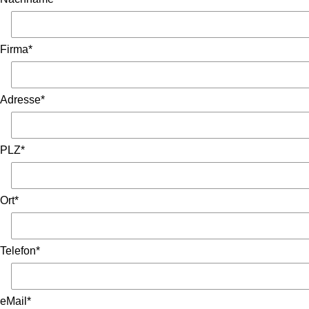
Firma*
Adresse*
PLZ*
Ort*
Telefon*
eMail*