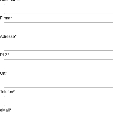
Firma*
Adresse*
PLZ*
Ort*
Telefon*
eMail*