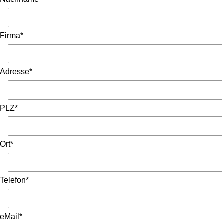
Firma*
Adresse*
PLZ*
Ort*
Telefon*
eMail*