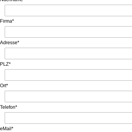
Firma*
Adresse*
PLZ*
Ort*
Telefon*
eMail*