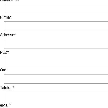
Firma*
Adresse*
PLZ*
Ort*
Telefon*
eMail*