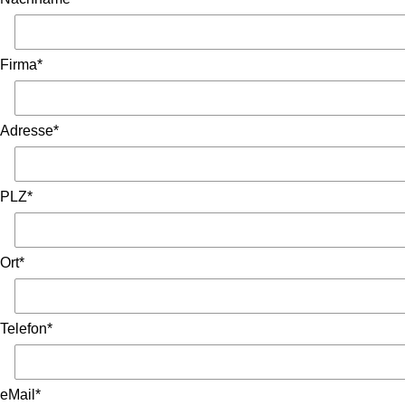
Firma*
Adresse*
PLZ*
Ort*
Telefon*
eMail*