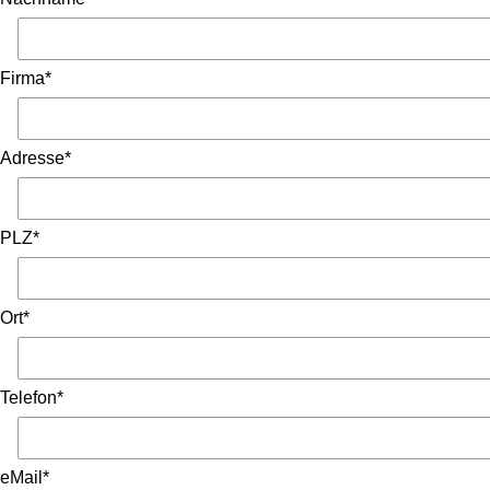
Firma*
Adresse*
PLZ*
Ort*
Telefon*
eMail*