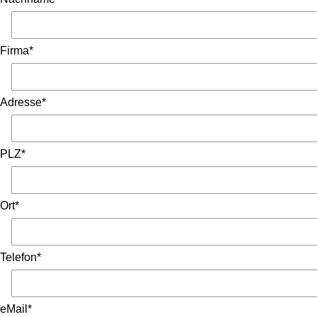
Firma*
Adresse*
PLZ*
Ort*
Telefon*
eMail*