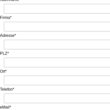
Firma*
Adresse*
PLZ*
Ort*
Telefon*
eMail*