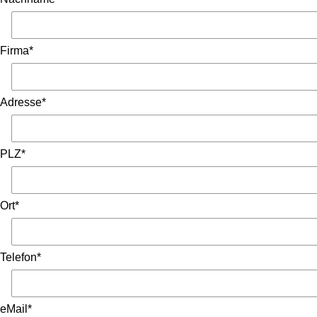
Firma*
Adresse*
PLZ*
Ort*
Telefon*
eMail*