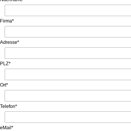
Firma*
Adresse*
PLZ*
Ort*
Telefon*
eMail*