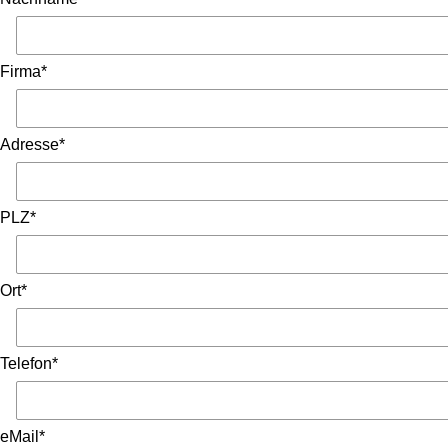
Firma*
Adresse*
PLZ*
Ort*
Telefon*
eMail*