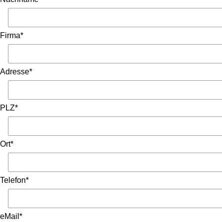
Firma*
Adresse*
PLZ*
Ort*
Telefon*
eMail*