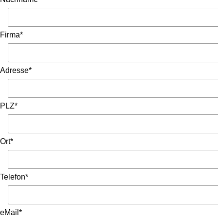
Firma*
Adresse*
PLZ*
Ort*
Telefon*
eMail*