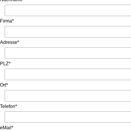
Firma*
Adresse*
PLZ*
Ort*
Telefon*
eMail*