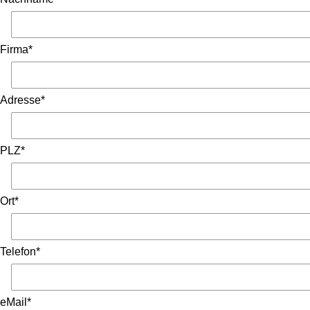
Firma*
Adresse*
PLZ*
Ort*
Telefon*
eMail*