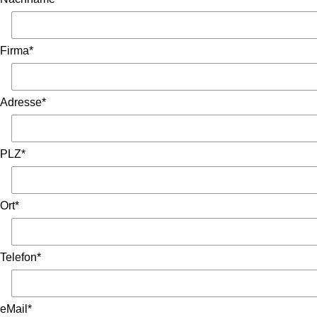
Firma*
Adresse*
PLZ*
Ort*
Telefon*
eMail*