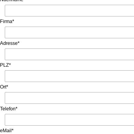
Firma*
Adresse*
PLZ*
Ort*
Telefon*
eMail*