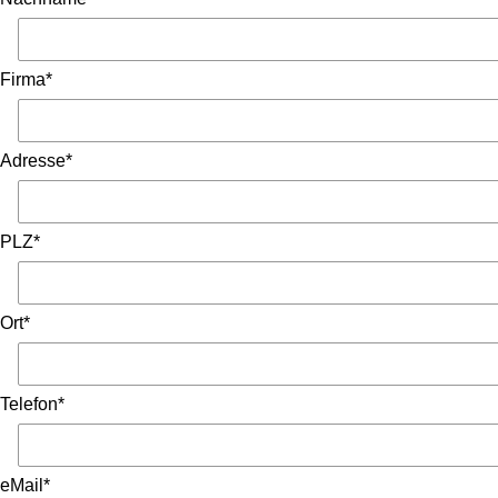
Firma*
Adresse*
PLZ*
Ort*
Telefon*
eMail*