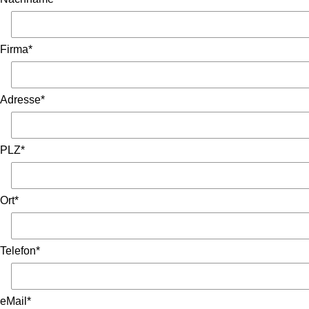
Firma*
Adresse*
PLZ*
Ort*
Telefon*
eMail*