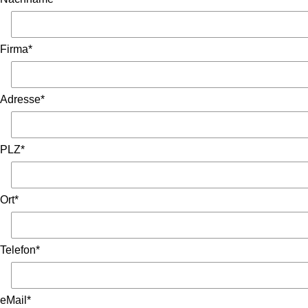
Firma*
Adresse*
PLZ*
Ort*
Telefon*
eMail*