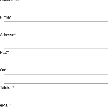
Firma*
Adresse*
PLZ*
Ort*
Telefon*
eMail*