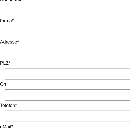
Firma*
Adresse*
PLZ*
Ort*
Telefon*
eMail*