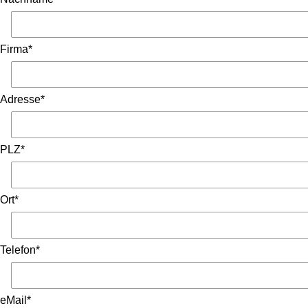
Firma*
Adresse*
PLZ*
Ort*
Telefon*
eMail*