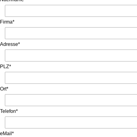
Firma*
Adresse*
PLZ*
Ort*
Telefon*
eMail*