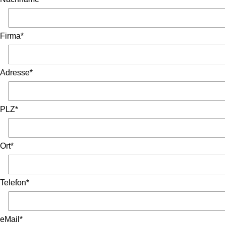
Firma*
Adresse*
PLZ*
Ort*
Telefon*
eMail*