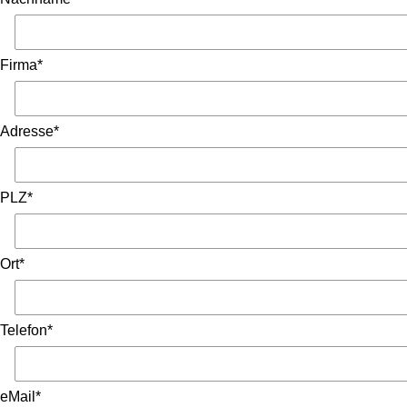
Firma*
Adresse*
PLZ*
Ort*
Telefon*
eMail*