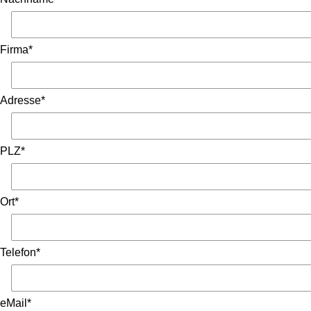
Firma*
Adresse*
PLZ*
Ort*
Telefon*
eMail*