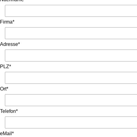
Firma*
Adresse*
PLZ*
Ort*
Telefon*
eMail*