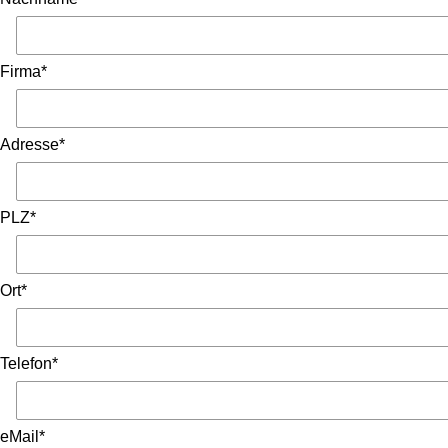
Firma*
Adresse*
PLZ*
Ort*
Telefon*
eMail*